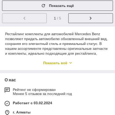
Показать ещё
1
/ 5
Рестайлинг комплекты для автомобилей Mercedes Benz
позволяют придать автомобилю обновленный внешний вид,
сохраняя его элегантный стиль и премиальный статус. В
нашем ассортименте представлены оригинальные запчасти
и комплекты, идеально подходящие для рестайлинга,
включая обвесы, фары, решетки радиатора, спойлеры и
Показать всё
другие аксессуары, созданные специально для моделей
Mercedes Benz.
Наши автозапчасти не только соответствуют стандартам
О нас
качества производителя, но и обеспечивают длительную
эксплуатацию без ущерба для безопасности и комфорта. Мы
предлагаем запчасти для различных моделей Mercedes,
Рейтинг не сформирован
Менее 5 отзывов за последний год
включая популярные серии E-Class, S-Class, G-Class и
другие. Благодаря прямым поставкам от производителей и
Работает с 03.02.2024
отсутствию посредников, мы формируем самые выгодные
цены.
г. Алматы