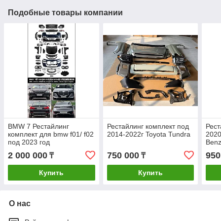
Подобные товары компании
BMW 7 Рестайлинг
Рестайлинг комплект под
Рест
комплект для bmw f01/ f02
2014-2022г Toyota Tundra
2020
под 2023 год
Benz
2 000 000
750 000
950
₸
₸
Купить
Купить
О нас