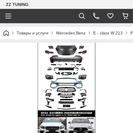
ZZ TUNING
Товары и услуги
Mercedes Benz
E - class W 213
Р