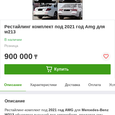
Рестайлинг комплект под 2021 год Amg для
w213
В наличии
Розница
900 000
₸
Купить
Описание
Характеристики
Доставка
Оплата
Усл
Описание
Рестайлинг-комплект под
2021 год AMG
для
Mercedes-Benz
W213
обновляет внешний вид автомобиля, придавая ему