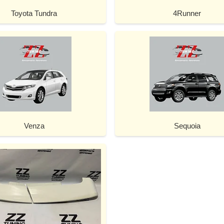
Toyota Tundra
4Runner
Venza
Sequoia