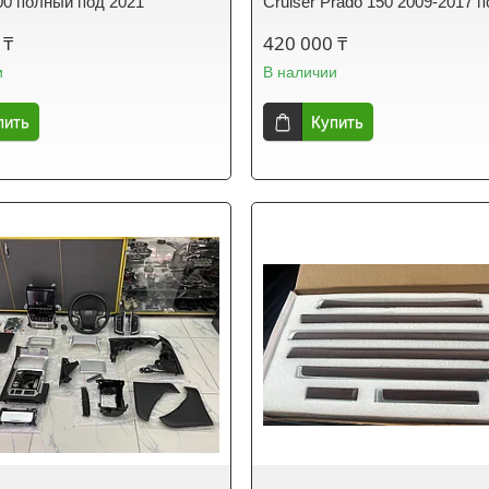
200 полный под 2021
Cruiser Prado 150 2009-2017 
 ₸
420 000 ₸
и
В наличии
пить
Купить