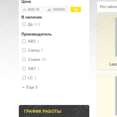
Цена
Рестайли
В наличии
Да
413
Производитель
ABS
1
Camry
5
Cruiser
98
Land
GBT
1
LC
1
Еще 3
ГРАФИК РАБОТЫ