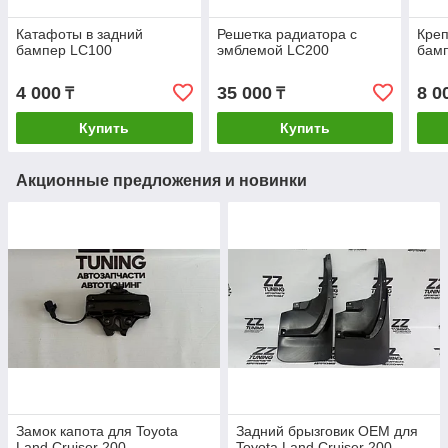
Катафоты в задний
Решетка радиатора с
Креп
бампер LC100
эмблемой LC200
бам
4 000
35 000
8 0
₸
₸
Купить
Купить
Акционные предложения и новинки
Замок капота для Toyota
Задний брызговик OEM для
Land Cruiser 200
Toyota Land Cruiser 200