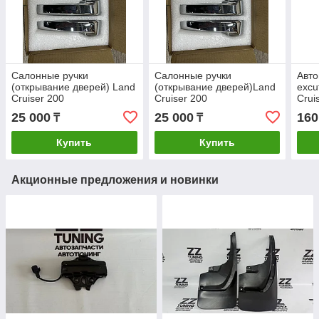
Салонные ручки
Салонные ручки
Авт
(открывание дверей) Land
(открывание дверей)Land
excu
Cruiser 200
Cruiser 200
Crui
25 000
25 000
160
₸
₸
Купить
Купить
Акционные предложения и новинки