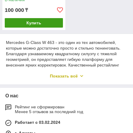
100 000
₸
Купить
Mercedes G-Class W 463 - это один из тех автомобилей,
которые можно достаточно просто и стильно тюнинговать.
Благодаря узнаваемому квадратному силуэту с тяжелой
геометрией, он предоставляет гибкую платформу для
внесения ярких корректировок. Качественный рестайлинг
позволяет придать автомобилю индивидуальности и сделать
Показать всё
его единым целым со своим владельцем. Все необходимое
для тюнинга
G-Class
купить в Казахстане можно по
демократичной цене в компании «ZZ TUNING».
О нас
Тюнинг G-Class - минимум манипуляций
Рейтинг не сформирован
с максимальным результатом
Менее 5 отзывов за последний год
Представленная модель автомобиля Mercedes, благодаря
Работает с 03.02.2024
соответствующему тюнингу, может быть агрессивным
городским внедорожником, оригинальным проектом