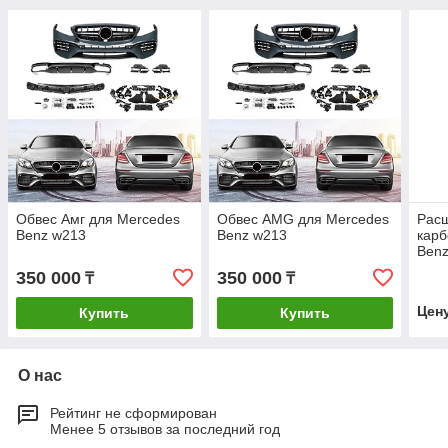
Обвес Амг для Mercedes
Обвес AMG для Mercedes
Расш
Benz w213
Benz w213
карб
Ben
350 000
350 000
₸
₸
Цен
Купить
Купить
О нас
Рейтинг не сформирован
Менее 5 отзывов за последний год