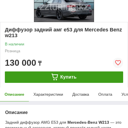
Диффузор задний амг е53 для Mercedes Benz
w213
В наличии
Розница
130 000
₸
Купить
Описание
Характеристики
Доставка
Оплата
Усл
Описание
Задний диффузор AMG E53 для
Mercedes-Benz W213
— это
премиальный аксессуар, который придаёт задней части