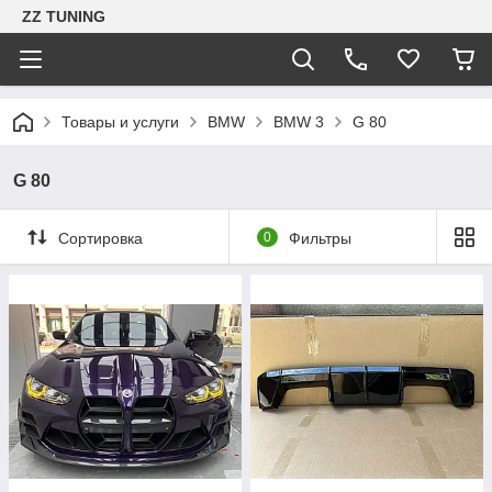
ZZ TUNING
Товары и услуги
BMW
BMW 3
G 80
G 80
Сортировка
0
Фильтры