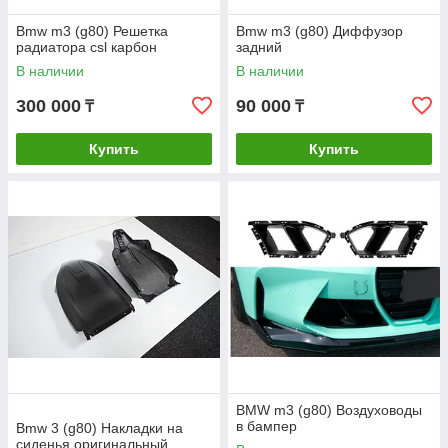
Bmw m3 (g80) Решетка
Bmw m3 (g80) Диффузор
радиатора csl карбон
задний
В наличии
В наличии
300 000
90 000
₸
₸
Купить
Купить
BMW m3 (g80) Воздуховоды
в бампер
Bmw 3 (g80) Накладки на
сиденья оригинальный