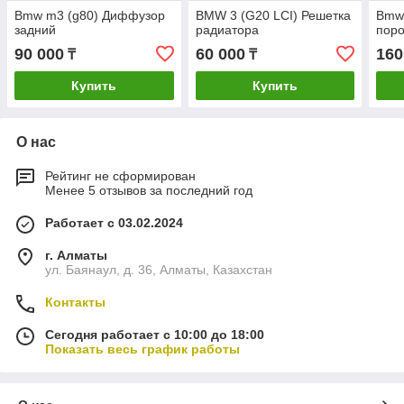
Bmw m3 (g80) Диффузор
BMW 3 (G20 LCI) Решетка
Bmw 
задний
радиатора
поро
90 000
60 000
160
₸
₸
Купить
Купить
О нас
Рейтинг не сформирован
Менее 5 отзывов за последний год
Работает с 03.02.2024
г. Алматы
ул. Баянаул, д. 36, Алматы, Казахстан
Контакты
Сегодня работает с 10:00 до 18:00
Показать весь график работы