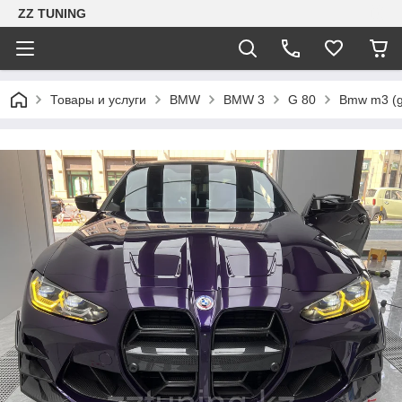
ZZ TUNING
Товары и услуги
BMW
BMW 3
G 80
Bmw m3 (g