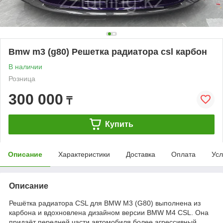
Bmw m3 (g80) Решетка радиатора csl карбон
В наличии
Розница
300 000
₸
Купить
Описание
Характеристики
Доставка
Оплата
Усл
Описание
Решётка радиатора CSL для BMW M3 (G80) выполнена из
карбона и вдохновлена дизайном версии BMW M4 CSL. Она
придаёт передней части автомобиля более агрессивный,