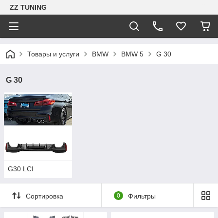
ZZ TUNING
Товары и услуги
BMW
BMW 5
G 30
G 30
G30 LCI
Сортировка
0
Фильтры