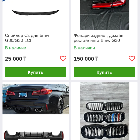
Спойлер Cs для bmw
Фонари задние , дизайн
G30/G30 LCI
рестайлинга Bmw G30
В наличии
В наличии
25 000
150 000
₸
₸
Купить
Купить