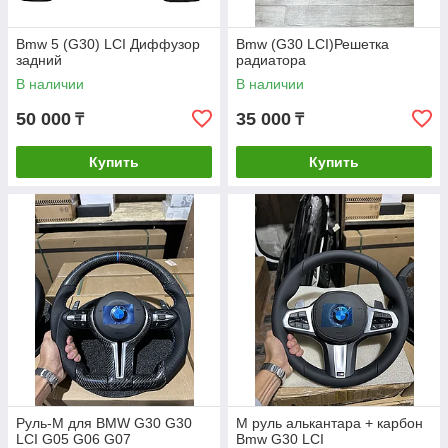
Bmw 5 (G30) LCI Диффузор
Bmw (G30 LCI)Решетка
задний
радиатора
В наличии
В наличии
50 000
35 000
₸
₸
Купить
Купить
Руль-M для BMW G30 G30
М руль алькантара + карбон
LCI G05 G06 G07
Bmw G30 LCI