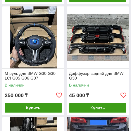
M руль для BMW G30 G30
Диффузор задний для BMW
LCI G05 G06 G07
G30
В наличии
В наличии
250 000
45 000
₸
₸
Купить
Купить