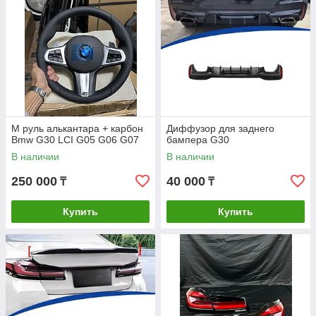
М руль алькантара + карбон
Диффузор для заднего
Bmw G30 LCI G05 G06 G07
бампера G30
В наличии
В наличии
250 000
40 000
₸
₸
Купить
Купить