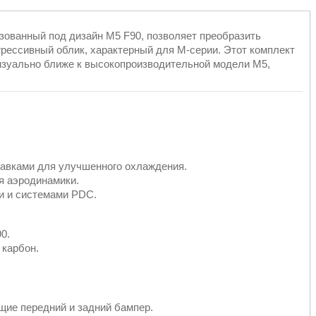
зованный под дизайн M5 F90, позволяет преобразить
рессивный облик, характерный для M-серии. Этот комплект
изуально ближе к высокопроизводительной модели M5,
тавками для улучшенного охлаждения.
я аэродинамики.
и и системами PDC.
0.
 карбон.
ие передний и задний бампер.