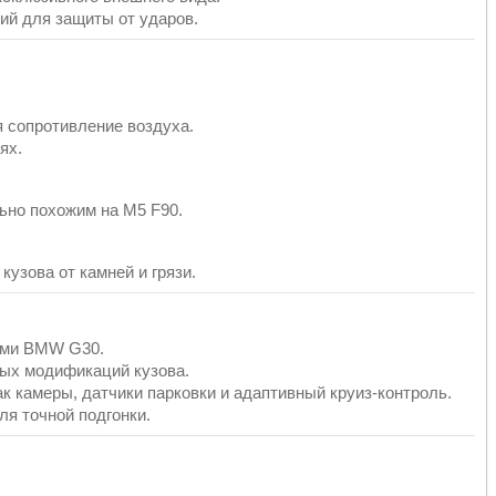
й для защиты от ударов.
 сопротивление воздуха.
ях.
ьно похожим на M5 F90.
узова от камней и грязи.
ями BMW G30.
ных модификаций кузова.
к камеры, датчики парковки и адаптивный круиз-контроль.
я точной подгонки.