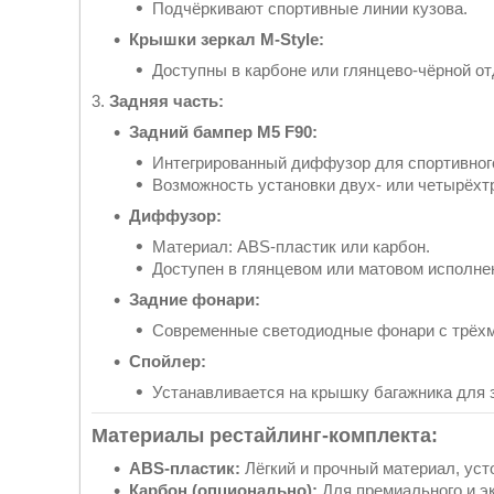
Подчёркивают спортивные линии кузова.
Крышки зеркал M-Style:
Доступны в карбоне или глянцево-чёрной от
3.
Задняя часть:
Задний бампер M5 F90:
Интегрированный диффузор для спортивного
Возможность установки двух- или четырёхт
Диффузор:
Материал: ABS-пластик или карбон.
Доступен в глянцевом или матовом исполне
Задние фонари:
Современные светодиодные фонари с трёхм
Спойлер:
Устанавливается на крышку багажника для 
Материалы рестайлинг-комплекта:
ABS-пластик:
Лёгкий и прочный материал, ус
Карбон (опционально):
Для премиального и э