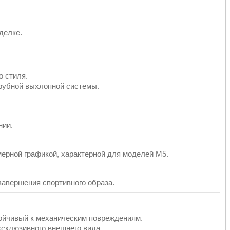
делке.
 стиля.
рубной выхлопной системы.
нии.
ерной графикой, характерной для моделей M5.
завершения спортивного образа.
тойчивый к механическим повреждениям.
ксклюзивного внешнего вида.