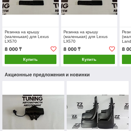
Резинка на крышу
Резинка на крышу
Рези
(маленькая) для Lexus
(маленькая) для Lexus
(мал
LX570
LX570
Land
8 000
8 000
8 0
₸
₸
Купить
Купить
Акционные предложения и новинки