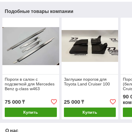
Подобные товары компании
Пороги в салон с
Заглушки порогов для
Поро
подсветкой для Mercedes
Toyota Land Cruiser 100
(бел
Benz g-class w463
Crui
90 
75 000
25 000
₸
₸
ком
Купить
Купить
О нас