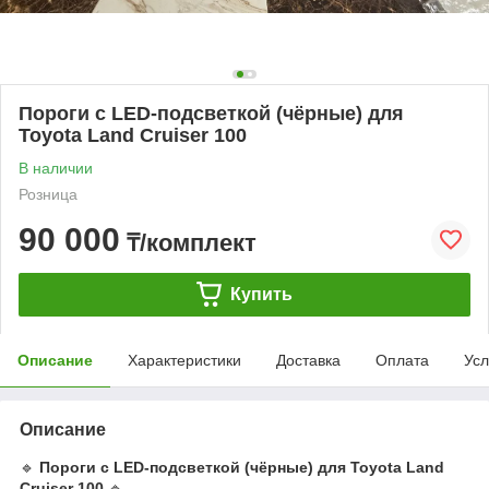
Пороги с LED-подсветкой (чёрные) для
Toyota Land Cruiser 100
В наличии
Розница
90 000
₸/комплект
Купить
Описание
Характеристики
Доставка
Оплата
Усл
Описание
🔹
Пороги с LED-подсветкой (чёрные) для Toyota Land
Cruiser 100
🔹