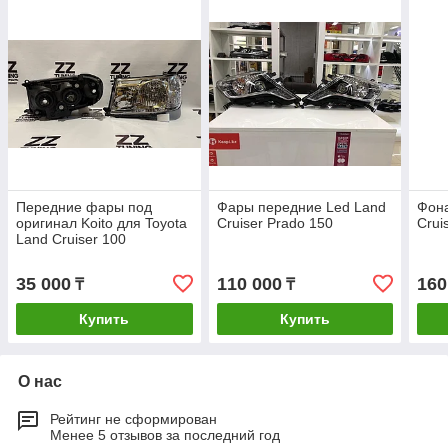
Передние фары под
Фары передние Led Land
Фона
оригинал Koito для Toyota
Cruiser Prado 150
Crui
Land Cruiser 100
35 000
110 000
160
₸
₸
Купить
Купить
О нас
Рейтинг не сформирован
Менее 5 отзывов за последний год