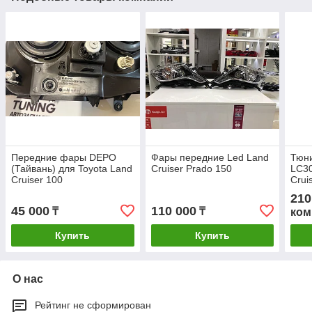
Передние фары DEPO
Фары передние Led Land
Тюни
(Тайвань) для Toyota Land
Cruiser Prado 150
LC30
Cruiser 100
Crui
210
45 000
110 000
₸
₸
ком
Купить
Купить
О нас
Рейтинг не сформирован