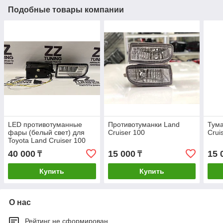
Подобные товары компании
LED противотуманные
Противотуманки Land
Тума
фары (белый свет) для
Cruiser 100
Crui
Toyota Land Cruiser 100
40 000
15 000
15 
₸
₸
Купить
Купить
О нас
Рейтинг не сформирован