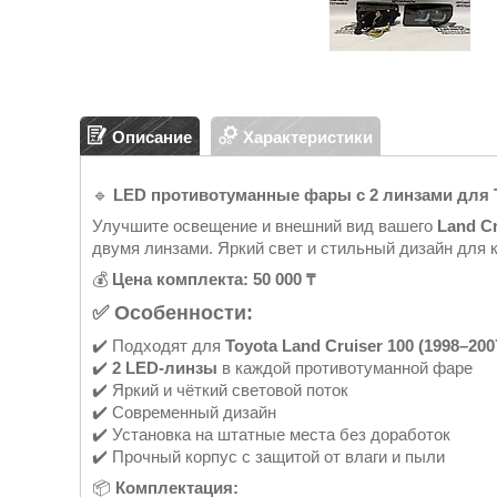
Описание
Характеристики
🔹
LED противотуманные фары с 2 линзами для To
Улучшите освещение и внешний вид вашего
Land Cr
двумя линзами. Яркий свет и стильный дизайн для
💰
Цена комплекта: 50 000 ₸
✅ Особенности:
✔️ Подходят для
Toyota Land Cruiser 100 (1998–200
✔️
2 LED-линзы
в каждой противотуманной фаре
✔️ Яркий и чёткий световой поток
✔️ Современный дизайн
✔️ Установка на штатные места без доработок
✔️ Прочный корпус с защитой от влаги и пыли
📦
Комплектация: