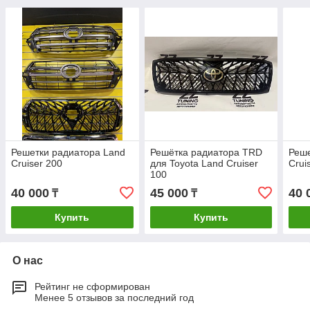
Решетки радиатора Land
Решётка радиатора TRD
Реше
Cruiser 200
для Toyota Land Cruiser
Crui
100
40 000
45 000
40 
₸
₸
Купить
Купить
О нас
Рейтинг не сформирован
Менее 5 отзывов за последний год