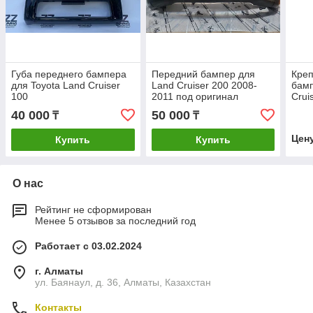
Губа переднего бампера
Передний бампер для
Креп
для Toyota Land Cruiser
Land Cruiser 200 2008-
бамп
100
2011 под оригинал
Crui
40 000
50 000
₸
₸
Цен
Купить
Купить
О нас
Рейтинг не сформирован
Менее 5 отзывов за последний год
Работает с 03.02.2024
г. Алматы
ул. Баянаул, д. 36, Алматы, Казахстан
Контакты