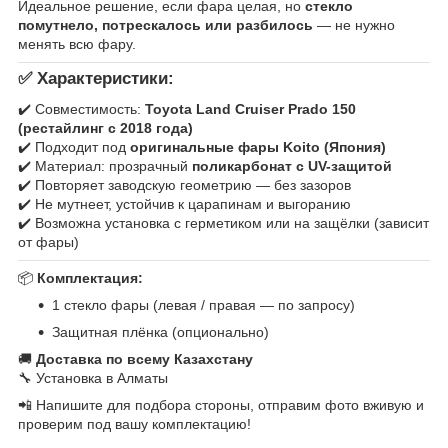
Идеальное решение, если фара целая, но
стекло
помутнело, потрескалось или разбилось
— не нужно
менять всю фару.
✅
Характеристики:
✔️ Совместимость:
Toyota Land Cruiser Prado 150
(рестайлинг с 2018 года)
✔️ Подходит под
оригинальные фары Koito (Япония)
✔️ Материал: прозрачный
поликарбонат с UV-защитой
✔️ Повторяет заводскую геометрию — без зазоров
✔️ Не мутнеет, устойчив к царапинам и выгоранию
✔️ Возможна установка с герметиком или на защёлки (зависит
от фары)
📦
Комплектация:
1 стекло фары (левая / правая — по запросу)
Защитная плёнка (опционально)
🚚
Доставка по всему Казахстану
🔧 Установка в Алматы
📲 Напишите для подбора стороны, отправим фото вживую и
проверим под вашу комплектацию!