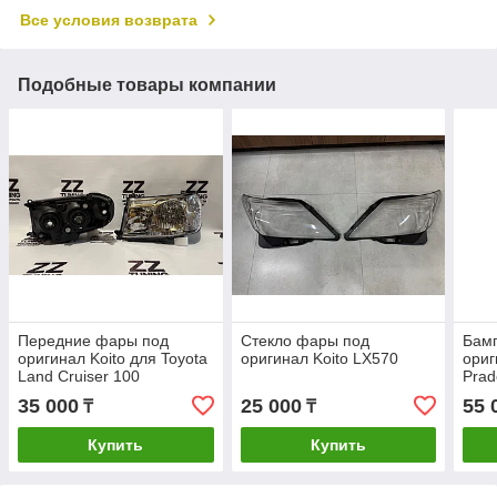
Все условия возврата
Подобные товары компании
Передние фары под
Стекло фары под
Бамп
оригинал Koito для Toyota
оригинал Koito LX570
ориг
Land Cruiser 100
Prad
35 000
25 000
55 
₸
₸
Купить
Купить