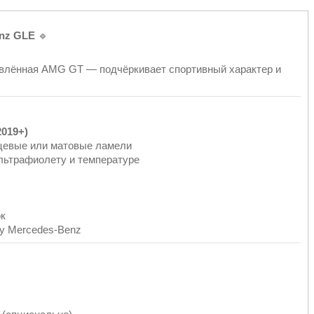
enz GLE
🔹
овлённая AMG GT — подчёркивает спортивный характер и
2019+)
цевые или матовые ламели
ультрафиолету и температуре
ок
му Mercedes-Benz