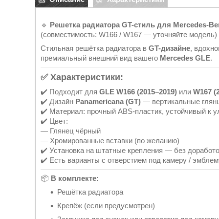
🔹
Решетка радиатора GT-стиль для Mercedes-B
(совместимость: W166 / W167 — уточняйте модель)
Стильная решётка радиатора в
GT-дизайне
, вдохн
премиальный внешний вид вашего
Mercedes GLE
.
✅
Характеристики:
✔️ Подходит для
GLE W166 (2015–2019)
или
W167 (
✔️ Дизайн
Panamericana (GT)
— вертикальные глян
✔️ Материал: прочный ABS-пластик, устойчивый к 
✔️ Цвет:
— Глянец чёрный
— Хромированные вставки (по желанию)
✔️ Установка на штатные крепления — без доработ
✔️ Есть варианты с отверстием под камеру / эмбле
📦
В комплекте:
Решётка радиатора
Крепёж (если предусмотрен)