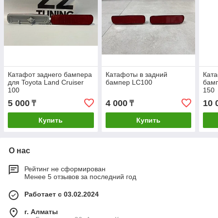
Катафот заднего бампера
Катафоты в задний
Ката
для Toyota Land Cruiser
бампер LC100
бамп
100
150
5 000
4 000
10 
₸
₸
Купить
Купить
О нас
Рейтинг не сформирован
Менее 5 отзывов за последний год
Работает с 03.02.2024
г. Алматы