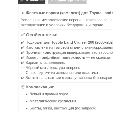
🔹
Железные пороги (комплект) для Toyota Land C
Усиленные металлические пороги — отличное решени
эксплуатации в условиях бездорожья и города.
✅
Особенности:
✔️ Подходят для
Toyota Land Cruiser 200 (2008–202
✔️ Изготовлены из
толстой стали
с антикоррозийны
✔️
Прочная конструкция
выдерживает вес взрослог
✔️ Имеется
рифлёная поверхность
— не скользит 
✔️ Варианты исполнения:
— Чёрный мат / текстура шагрень
— С накладками из алюминия или пластика
✔️ Встают на
штатные места
, установка без сварки
📦
Комплектация:
Левый и правый порог
Металлические крепления
Болты, гайки, инструкция (по запросу)