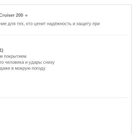
ruiser 200
🔹
е для тех, кто ценит надёжность и защиту при
1)
м покрытием
о человека и удары снизу
даже в мокрую погоду