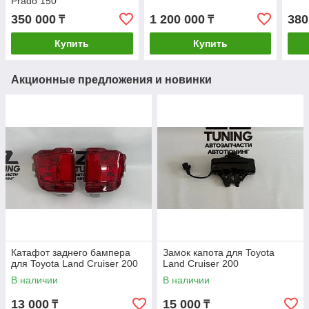
Prado 150
350 000
1 200 000
380
₸
₸
Купить
Купить
Акционные предложения и новинки
Катафот заднего бампера
Замок капота для Toyota
для Toyota Land Cruiser 200
Land Cruiser 200
В наличии
В наличии
13 000
15 000
₸
₸