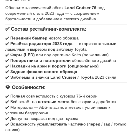
Обновите классический облик
Land Cruiser 76
под
современный стиль 2023 года — с сохранением
брутальности и добавлением свежего дизайна.
✅
Состав рестайлинг-комплекта:
✔️
Передний бампер
нового образца
✔️
Решётка радиатора 2023 года
— с горизонтальными
ламелями и вырезом под эмблему Toyota
✔️
Фары (LED)
или под оригинал Koito (по желанию)
✔️
Поворотники и повторители
обновлённого дизайна
✔️
Накладки на арки и пороги (опционально)
✔️
Задние фонари нового образца
✔️
Эмблемы и значки Land Cruiser / Toyota
2023 стиля
💎
Особенности:
✔️ Полная совместимость с кузовом 76-й серии
✔️ Всё встаёт на
штатные места
без сварки и доработок
✔️ Материалы — ABS-пластик и металл, устойчивые к
условиям бездорожья
✔️ Доступна покраска под цвет кузова
✔️ Возможность укомплектовать частично (перед / зад / только
оптика)