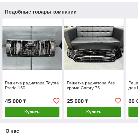
Подобные товары компании
Решетка радиатора Toyota
Решетка радиатора без
Реш
Prado 150
хрома Camry 75
для 
45 000
25 000
60 
₸
₸
Купить
Купить
О нас