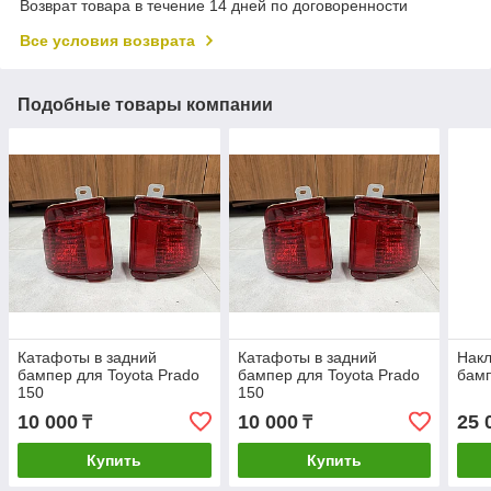
Возврат товара в течение 14 дней по договоренности
Все условия возврата
Подобные товары компании
Катафоты в задний
Катафоты в задний
Накл
бампер для Toyota Prado
бампер для Toyota Prado
бам
150
150
10 000
10 000
25 
₸
₸
Купить
Купить