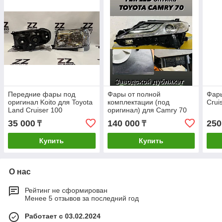
Передние фары под
Фары от полной
Фары
оригинал Koito для Toyota
комплектации (под
Crui
Land Cruiser 100
оригинал) для Camry 70
35 000
140 000
250
₸
₸
Купить
Купить
О нас
Рейтинг не сформирован
Менее 5 отзывов за последний год
Работает с 03.02.2024