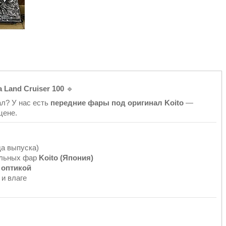
 Land Cruiser 100
🔹
л? У нас есть
передние фары под оригинал Koito
—
цене.
да выпуска)
альных фар
Koito (Япония)
 оптикой
и влаге