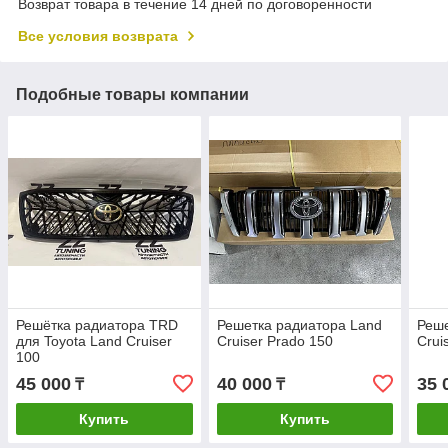
Возврат товара в течение 14 дней по договоренности
Все условия возврата
Подобные товары компании
Решётка радиатора TRD
Решетка радиатора Land
Реше
для Toyota Land Cruiser
Cruiser Prado 150
Crui
100
45 000
40 000
35 
₸
₸
Купить
Купить