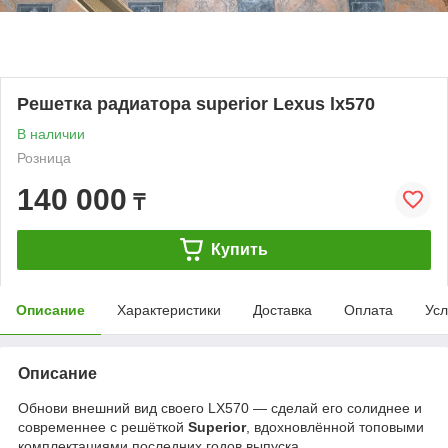
Решетка радиатора superior Lexus lx570
В наличии
Розница
140 000
₸
Купить
Описание
Характеристики
Доставка
Оплата
Усл
Описание
Обнови внешний вид своего LX570 — сделай его солиднее и
современнее с решёткой
Superior
, вдохновлённой топовыми
комплектациями последних годов выпуска.