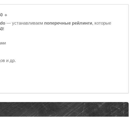
50
🔹
ado
— устанавливаем
поперечные рейлинги
, которые
50
!
ами
ов и др.