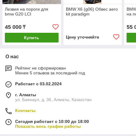
Лезвия на пороги для
BMW X6 (g06) Обвес aero
BMW 
bmw G20 LCI
kit paradigm
на п
45 000
55 
₸
Цену уточняйте
Купить
О нас
Рейтинг не сформирован
Менее 5 отзывов за последний год
Работает с 03.02.2024
г. Алматы
ул. Баянаул, д. 36, Алматы, Казахстан
Контакты
Сегодня работает с 10:00 до 18:00
Показать весь график работы