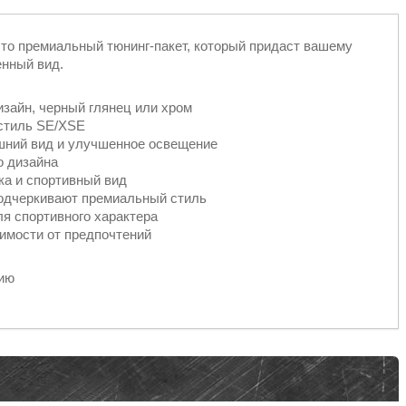
то премиальный тюнинг-пакет, который придаст вашему
енный вид.
изайн, черный глянец или хром
стиль SE/XSE
шний вид и улучшенное освещение
о дизайна
а и спортивный вид
одчеркивают премиальный стиль
ля спортивного характера
симости от предпочтений
нию