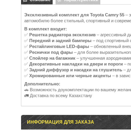
Эксклюзивный комплект для Toyota Camry 55
– э
автомобилю более стильный, спортивный и соврем
В комплект входит:
✅
Решетка радиатора эксклюзив
– агрессивный д
✅
Передний и задний бамперы
– под спортивный 
✅
Рестайлинговые LED-фары
– обновленный вне
✅
Реснички под фары
– для более выразительног
✅
Спойлер на багажник
– улучшенная аэродинамик
✅
Декоративные накладки на двери и пороги
– п
✅
Задний диффузор и насадки на глушитель
– д
✅
Хромированные или черные акценты
– в зави
Дополнительно:
🚗 Возможность доукомплектации по вашему жела
🚛 Доставка по всему Казахстану
ИНФОРМАЦИЯ ДЛЯ ЗАКАЗА