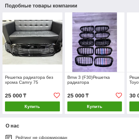
Подобные товары компании
Решетка радиатора без
Bmw 3 (F30)Решетка
Реше
хрома Camry 75
радиатора
Toyo
25 000
25 000
30 
₸
₸
Купить
Купить
О нас
Рейтинг не сформирован