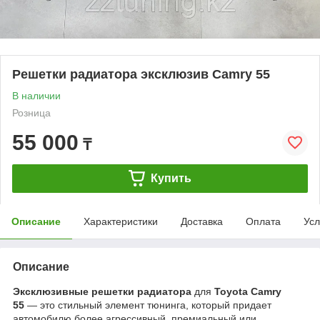
Решетки радиатора эксклюзив Camry 55
В наличии
Розница
55 000
₸
Купить
Описание
Характеристики
Доставка
Оплата
Усл
Описание
Эксклюзивные решетки радиатора
для
Toyota Camry
55
— это стильный элемент тюнинга, который придает
автомобилю более агрессивный, премиальный или