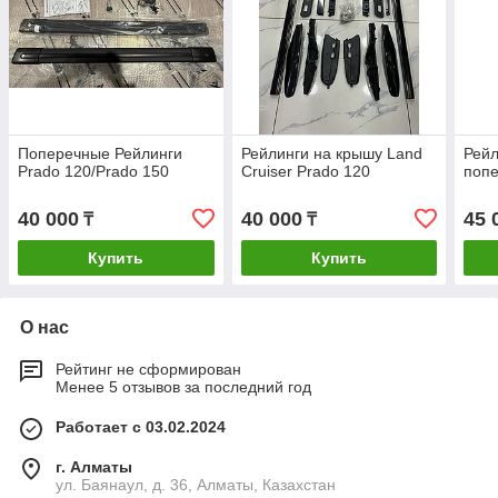
Поперечные Рейлинги
Рейлинги на крышу Land
Рейл
Prado 120/Prado 150
Cruiser Prado 120
поп
40 000
40 000
45 
₸
₸
Купить
Купить
О нас
Рейтинг не сформирован
Менее 5 отзывов за последний год
Работает с 03.02.2024
г. Алматы
ул. Баянаул, д. 36, Алматы, Казахстан