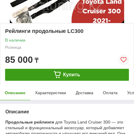
Рейлинги продольные LC300
В наличии
Розница
85 000
₸
Купить
Описание
Характеристики
Доставка
Оплата
Усл
Описание
Продольные рейлинги
для Toyota Land Cruiser 300 — это
стильный и функциональный аксессуар, который добавляет
автомобилю практичности и улучшает его внешний вид. Они