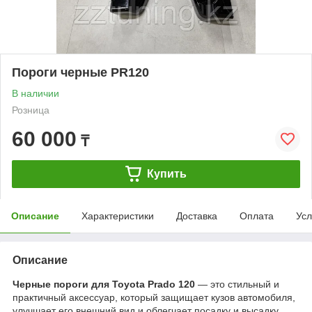
Пороги черные PR120
В наличии
Розница
60 000
₸
Купить
Описание
Характеристики
Доставка
Оплата
Усл
Описание
Черные пороги для Toyota Prado 120
— это стильный и
практичный аксессуар, который защищает кузов автомобиля,
улучшает его внешний вид и облегчает посадку и высадку