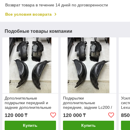
Возврат товара в течение 14 дней по договоренности
Все условия возврата
Подобные товары компании
Дополнительные
Подкрылки
Усил
подкрылки передний и
дополнительные
сист
задние дополнительные
передние, задние Lc200 /
Lexu
Lc200 / Lx570
Lx570
120 000
120 000
850
₸
₸
Купить
Купить