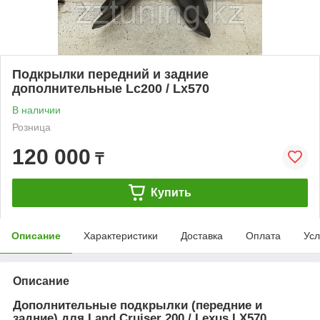
Подкрылки передний и задние
дополнительные Lc200 / Lx570
В наличии
Розница
120 000
₸
Купить
Описание
Характеристики
Доставка
Оплата
Усл
Описание
Дополнительные подкрылки (передние и
задние) для Land Cruiser 200 / Lexus LX570