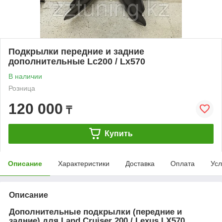
Подкрылки передние и задние
дополнительные Lc200 / Lx570
В наличии
Розница
120 000
₸
Купить
Описание
Характеристики
Доставка
Оплата
Усл
Описание
Дополнительные подкрылки (передние и
задние) для Land Cruiser 200 / Lexus LX570