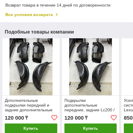
Возврат товара в течение 14 дней по договоренности
Все условия возврата
Подобные товары компании
Дополнительные
Подкрылки
Усил
подкрылки передний и
дополнительные
сист
задние дополнительные
передние, задние Lc200 /
Lexu
Lc200 / Lx570
Lx570
120 000
120 000
850
₸
₸
Купить
Купить