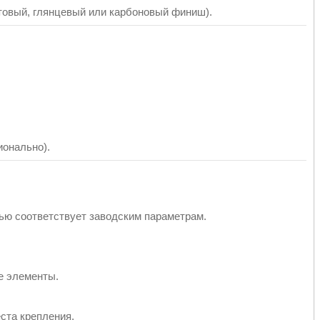
товый, глянцевый или карбоновый финиш).
онально).
ю соответствует заводским параметрам.
е элементы.
ста крепления.