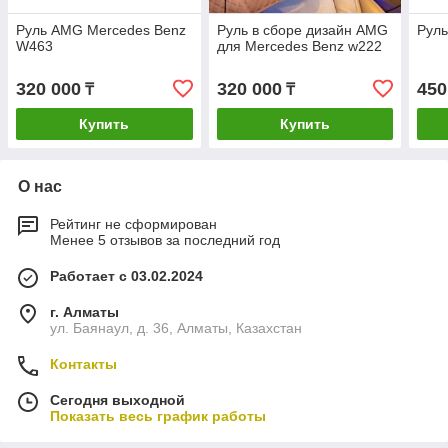
Руль AMG Mercedes Benz
Руль в сборе дизайн AMG
Рул
W463
для Mercedes Benz w222
320 000
320 000
450
₸
₸
Купить
Купить
О нас
Рейтинг не сформирован
Менее 5 отзывов за последний год
Работает с 03.02.2024
г. Алматы
ул. Баянаул, д. 36, Алматы, Казахстан
Контакты
Сегодня выходной
Показать весь график работы