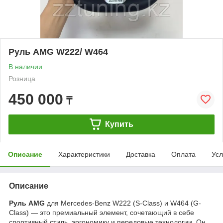
Руль AMG W222/ W464
В наличии
Розница
450 000
₸
Купить
Описание
Характеристики
Доставка
Оплата
Усл
Описание
Руль AMG
для Mercedes-Benz W222 (S-Class) и W464 (G-
Class) — это премиальный элемент, сочетающий в себе
спортивный стиль, эргономику и передовые технологии. Он