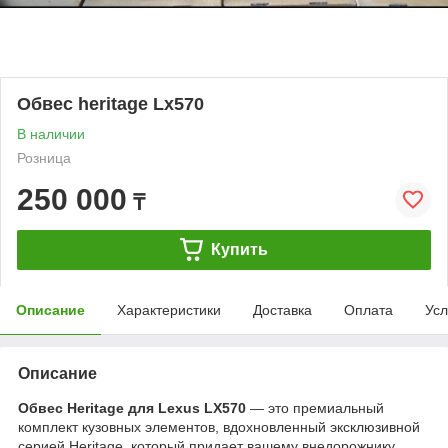
Обвес heritage Lx570
В наличии
Розница
250 000
₸
Купить
Описание
Характеристики
Доставка
Оплата
Усл
Описание
Обвес Heritage для Lexus LX570
— это премиальный
комплект кузовных элементов, вдохновленный эксклюзивной
серией Heritage, который придает вашему внедорожнику