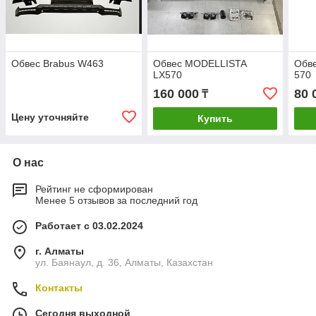
Обвес Brabus W463
Обвес MODELLISTA
Обве
LX570
570
160 000
80 
₸
Цену уточняйте
Купить
О нас
Рейтинг не сформирован
Менее 5 отзывов за последний год
Работает с 03.02.2024
г. Алматы
ул. Баянаул, д. 36, Алматы, Казахстан
Контакты
Сегодня выходной