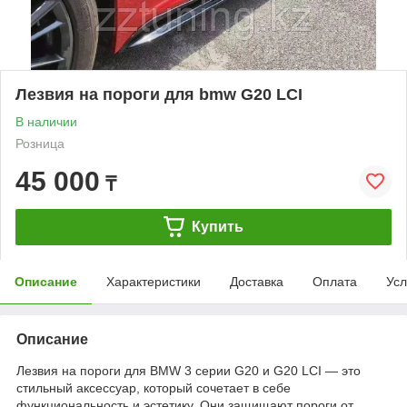
Лезвия на пороги для bmw G20 LCI
В наличии
Розница
45 000
₸
Купить
Описание
Характеристики
Доставка
Оплата
Усл
Описание
Лезвия на пороги для BMW 3 серии G20 и G20 LCI — это
стильный аксессуар, который сочетает в себе
функциональность и эстетику. Они защищают пороги от