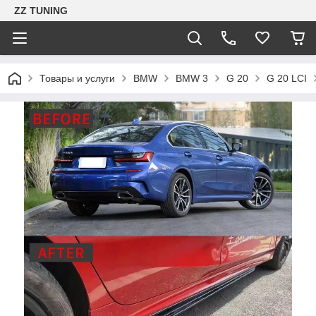
ZZ TUNING
Товары и услуги
BMW
BMW 3
G 20
G 20 LCI