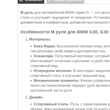
M руль
для автомобилей BMW серии G — это аксесс
стиль и улучшает ощущение от вождения. Установк
динамичным и комфортным, добавляя высококачест
Особенности M руля для BMW G30, G30 L
Материалы
:
Кожа Nappa
: Высококачественная кожа, ис
тактильными свойствами и долговечностью.
Алкантара
: Популярный материал, который
обеспечивает отличное сцепление и удобство 
спортивный вид.
Углеродное волокно
: В некоторых моделях
спортивный стиль и улучшает внешний вид.
Механические элементы
: Кнопки управле
лепестки переключения передач (для автомат
центральной части руля.
Дизайн
:
Спортивный стиль
: Руль с характерными 
ободка, ярко выраженные ручки для лучшего з