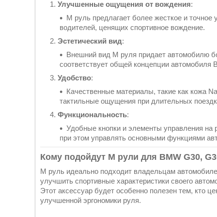
Улучшенные ощущения от вождения
:
M руль предлагает более жесткое и точное 
водителей, ценящих спортивное вождение.
Эстетический вид
:
Внешний вид M руля придает автомобилю бо
соответствует общей концепции автомобиля
Удобство
:
Качественные материалы, такие как кожа N
тактильные ощущения при длительных поездк
Функциональность
:
Удобные кнопки и элементы управления на 
при этом управлять основными функциями ав
Кому подойдут M рули для BMW G30, G30
M руль идеально подходит владельцам автомобилей
улучшить спортивные характеристики своего автом
Этот аксессуар будет особенно полезен тем, кто ц
улучшенной эргономики руля.