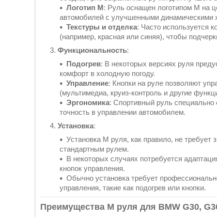
Логотип M
: Руль оснащен логотипом M на ц
автомобилей с улучшенными динамическими х
Текстуры и отделка
: Часто используется к
(например, красная или синяя), чтобы подчер
Функциональность
:
Подогрев
: В некоторых версиях руля пред
комфорт в холодную погоду.
Управление
: Кнопки на руле позволяют уп
(мультимедиа, круиз-контроль и другие функц
Эргономика
: Спортивный руль специально 
точность в управлении автомобилем.
Установка
:
Установка M руля, как правило, не требует
стандартным рулем.
В некоторых случаях потребуется адаптаци
кнопок управления.
Обычно установка требует профессиональн
управления, такие как подогрев или кнопки.
Преимущества M руля для BMW G30, G30 