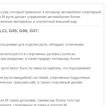
уар, который привносит в интерьер автомобиля спортивный
а M руля делает управление автомобилем более
венные материалы и элегантный внешний вид.
CI, G05, G06, G07
:
пользуемая для отделки руля, обладает отличными
 используется в спортивных рулевых колесах,
при вождении, а также придает интерьеру более
 руля могут быть вставки из карбона, что подчеркивает
ния мультимедийной системой, спортивные подрулевые
ических трансмиссий), а также спортивный дизайн
для M серии деталями, такими как более толстая
ахвата, спортивные вставки и логотип M.