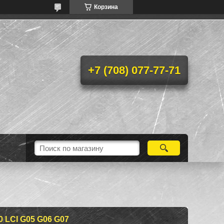
Корзина
+7 (708) 077-77-71
 LCI G05 G06 G07