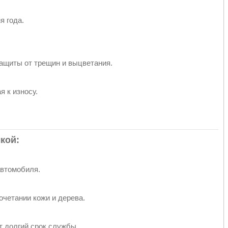
я года.
защиты от трещин и выцветания.
я к износу.
кой:
автомобиля.
очетании кожи и дерева.
 долгий срок службы.