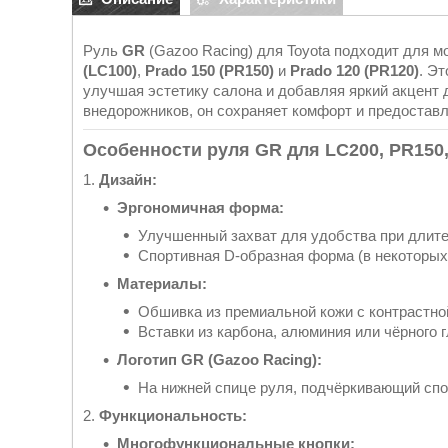
Руль
GR
(Gazoo Racing) для Toyota подходит для 
(LC100)
,
Prado 150 (PR150)
и
Prado 120 (PR120)
. Э
улучшая эстетику салона и добавляя яркий акцент
внедорожников, он сохраняет комфорт и предостав
Особенности руля GR для LC200, PR150,
1.
Дизайн:
Эргономичная форма:
Улучшенный захват для удобства при длите
Спортивная D-образная форма (в некоторых
Материалы:
Обшивка из премиальной кожи с контрастно
Вставки из карбона, алюминия или чёрного 
Логотип GR (Gazoo Racing):
На нижней спице руля, подчёркивающий спо
2.
Функциональность:
Многофункциональные кнопки: