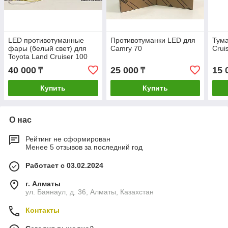
LED противотуманные
Противотуманки LED для
Тума
фары (белый свет) для
Camry 70
Crui
Toyota Land Cruiser 100
40 000
25 000
15 
₸
₸
Купить
Купить
О нас
Рейтинг не сформирован
Менее 5 отзывов за последний год
Работает с 03.02.2024
г. Алматы
ул. Баянаул, д. 36, Алматы, Казахстан
Контакты