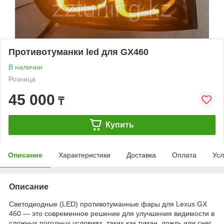
Противотуманки led для GX460
В наличии
Розница
45 000
₸
Купить
Описание
Характеристики
Доставка
Оплата
Усл
Описание
Светодиодные (LED) противотуманные фары для Lexus GX
460 — это современное решение для улучшения видимости в
сложных погодных условиях, таких как туман, дождь или снег.