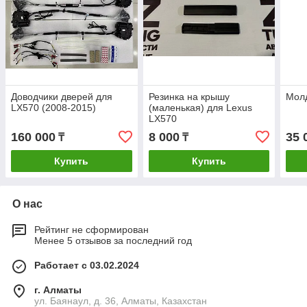
Доводчики дверей для
Резинка на крышу
Молд
LX570 (2008-2015)
(маленькая) для Lexus
LX570
160 000
8 000
35 
₸
₸
Купить
Купить
О нас
Рейтинг не сформирован
Менее 5 отзывов за последний год
Работает с 03.02.2024
г. Алматы
ул. Баянаул, д. 36, Алматы, Казахстан