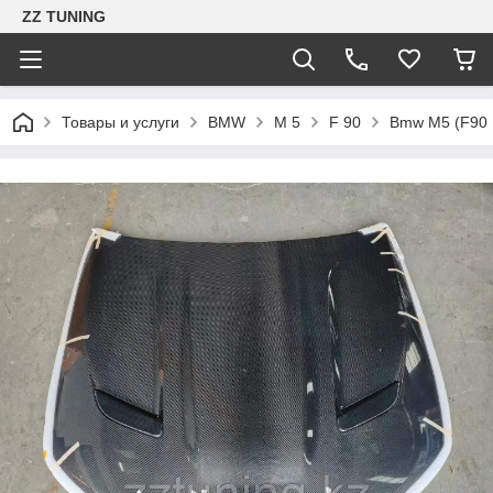
ZZ TUNING
Товары и услуги
BMW
М 5
F 90
Bmw M5 (F90 