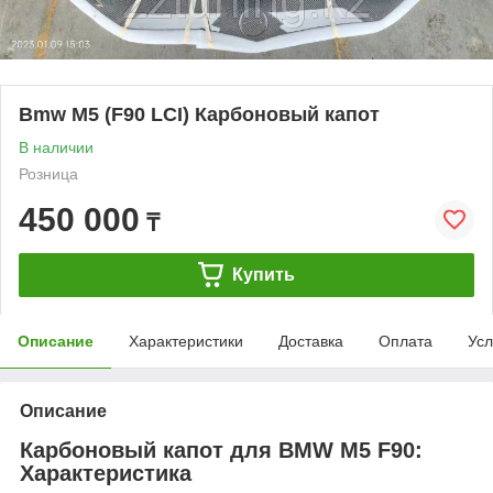
Bmw M5 (F90 LCI) Карбоновый капот
В наличии
Розница
450 000
₸
Купить
Описание
Характеристики
Доставка
Оплата
Усл
Описание
Карбоновый капот для BMW M5 F90:
Характеристика