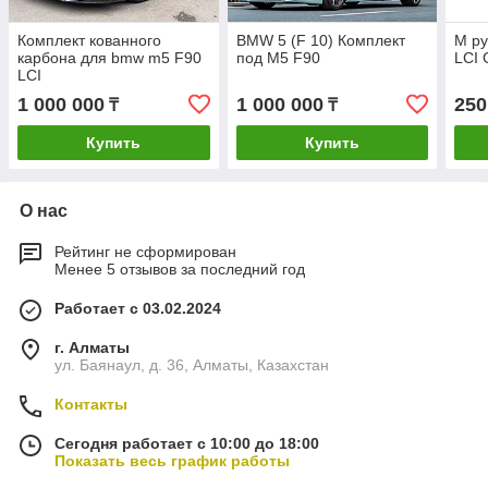
Комплект кованного
BMW 5 (F 10) Комплект
M р
карбона для bmw m5 F90
под M5 F90
LCI 
LCI
1 000 000
1 000 000
250
₸
₸
Купить
Купить
О нас
Рейтинг не сформирован
Менее 5 отзывов за последний год
Работает с 03.02.2024
г. Алматы
ул. Баянаул, д. 36, Алматы, Казахстан
Контакты
Сегодня работает с 10:00 до 18:00
Показать весь график работы