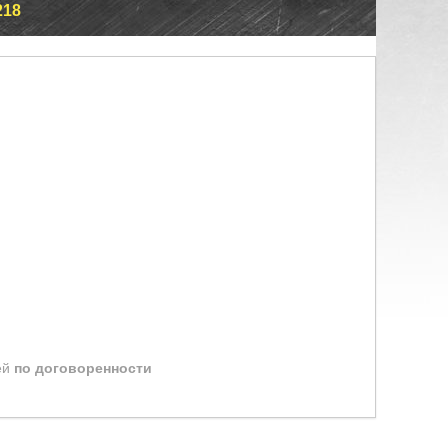
218
ей
по договоренности