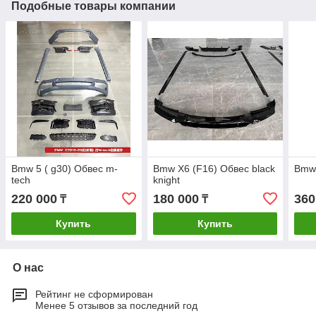
Подобные товары компании
Bmw 5 ( g30) Обвес m-
Bmw X6 (F16) Обвес black
Bmw 
tech
knight
220 000
180 000
360
₸
₸
Купить
Купить
О нас
Рейтинг не сформирован
Менее 5 отзывов за последний год