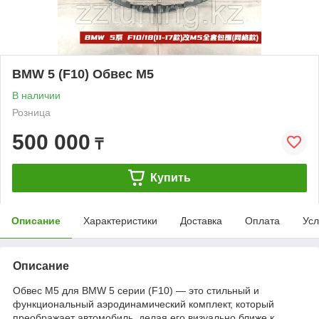
BMW 5 (F10) Обвес М5
В наличии
Розница
500 000
₸
Купить
Описание
Характеристики
Доставка
Оплата
Усл
Описание
Обвес M5 для BMW 5 серии (F10) — это стильный и
функциональный аэродинамический комплект, который
преображает автомобиль, делая его визуально ближе к